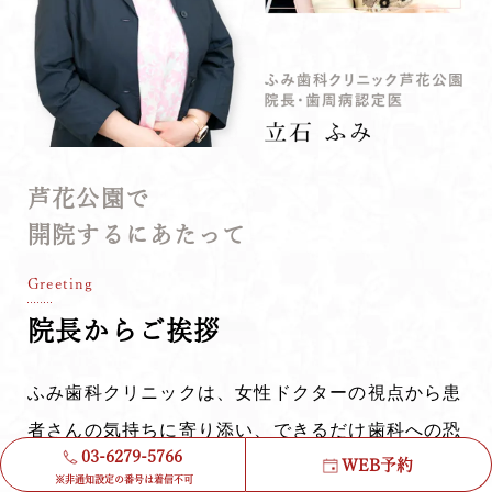
芦花公園で
開院するにあたって
Greeting
院長からご挨拶
ふみ歯科クリニックは、女性ドクターの視点から患
者さんの気持ちに寄り添い、できるだけ歯科への恐
03-6279-5766
WEB予約
怖心を減らして、お口の中の悩み事を気軽に相談で
※非通知設定の番号は着信不可