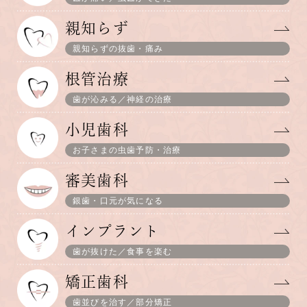
親知らず
親知らずの抜歯・痛み
根管治療
歯が沁みる／神経の治療
小児歯科
お子さまの虫歯予防・治療
審美歯科
銀歯・口元が気になる
インプラント
歯が抜けた／食事を楽む
矯正歯科
歯並びを治す／部分矯正