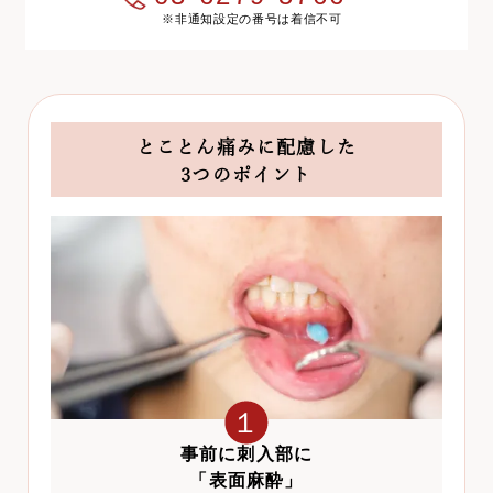
※非通知設定の番号は着信不可
とことん痛みに配慮した
3つのポイント
１
事前に刺入部に
「表面麻酔」