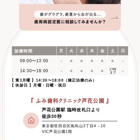
月
火
水
木
金
土
日
診療時間
09:00〜13:00
-
○
○
○
○
○
-
17時
14:30〜18:00
-
○
○
○
○
-
まで
【 第3月曜 】14:30〜18:00（矯正治療のみ）
【 休診日 】月曜・日曜・祝日
『 ふみ歯科クリニック芦花公園 』
芦花公園駅 臨時改札口より
徒歩30秒
東京都世田谷区南烏山3丁目4－10
VIC芦花公園1階