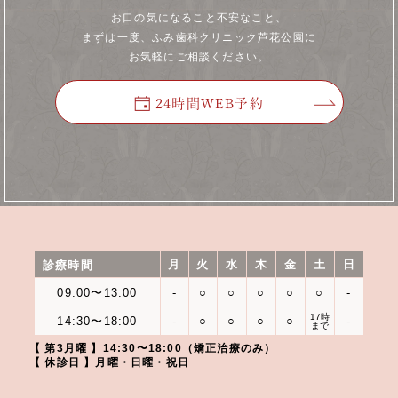
お口の気になること不安なこと、
まずは一度、ふみ歯科クリニック芦花公園に
お気軽にご相談ください。
24時間WEB予約
月
火
水
木
金
土
日
診療時間
09:00〜13:00
-
○
○
○
○
○
-
17時
14:30〜18:00
-
○
○
○
○
-
まで
【 第3月曜 】14:30〜18:00（矯正治療のみ）
【 休診日 】月曜・日曜・祝日