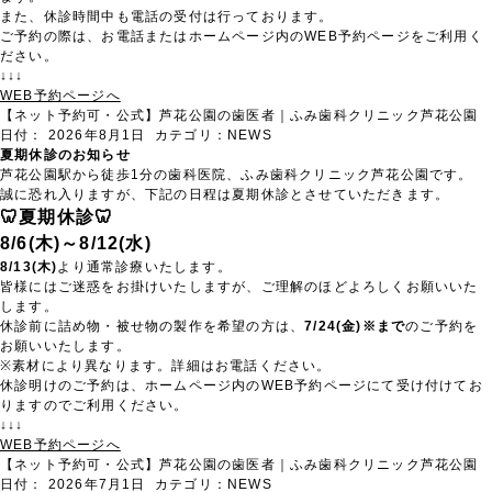
また、休診時間中も電話の受付は行っております。
ご予約の際は、お電話またはホームページ内のWEB予約ページをご利用く
ださい。
↓↓↓
WEB予約ページへ
【ネット予約可・公式】芦花公園の歯医者｜ふみ歯科クリニック芦花公園
日付：
2026年8月1日
カテゴリ：
NEWS
夏期休診のお知らせ
芦花公園駅から徒歩1分の歯科医院、ふみ歯科クリニック芦花公園です。
誠に恐れ入りますが、下記の日程は夏期休診とさせていただきます。
🦷夏期休診🦷
8/6(木)～8/12(水)
8/13(木)
より通常診療いたします。
皆様にはご迷惑をお掛けいたしますが、ご理解のほどよろしくお願いいた
します。
休診前に詰め物・被せ物の製作を希望の方は、
7/24(金)※まで
のご予約を
お願いいたします。
※素材により異なります。詳細はお電話ください。
休診明けのご予約は、ホームページ内のWEB予約ページにて受け付けてお
りますのでご利用ください。
↓↓↓
WEB予約ページへ
【ネット予約可・公式】芦花公園の歯医者｜ふみ歯科クリニック芦花公園
日付：
2026年7月1日
カテゴリ：
NEWS