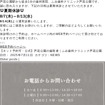
芦花公園駅から徒歩1分の歯科医院、ふみ歯科クリニック芦花公園です。
誠に恐れ入りますが、下記の日程は夏期休診とさせていただきます。
🦷夏期休診🦷
8/7(木)～8/13(水)
8/14(木)
より通常診療いたします。
皆様にはご迷惑をお掛けいたしますが、ご理解のほどよろしくお願いいた
します。
休診明けのご予約は、ホームページ内のWEB予約ページにて受け付けてお
りますのでご利用ください。
↓↓↓
WEB予約ページへ
【ネット予約可・公式】芦花公園の歯医者｜ふみ歯科クリニック芦花公園
日付：
2025年7月11日
カテゴリ：
NEWS
Older posts
|
お電話からお問い合わせ
【 火〜金 】9:30〜13:00／14:30〜18:00
【 土曜日 】9:00〜13:00／14:30〜17:00
【 休診日 】月曜・日曜・祝日