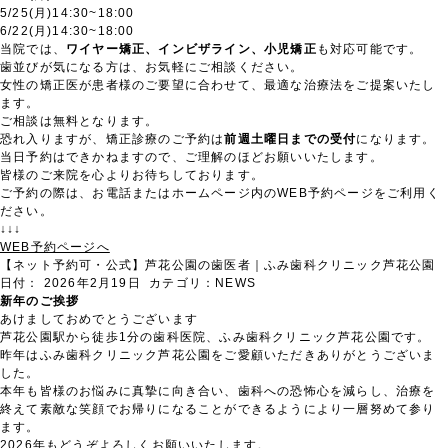
5/25(月)14:30~18:00
6/22(月)14:30~18:00
当院では、
ワイヤー矯正、インビザライン、小児矯正
も対応可能です。
歯並びが気になる方は、お気軽にご相談ください。
女性の矯正医が患者様のご要望に合わせて、最適な治療法をご提案いたし
ます。
ご相談は無料となります。
恐れ入りますが、矯正診療のご予約は
前週土曜日までの受付
になります。
当日予約はできかねますので、ご理解のほどお願いいたします。
皆様のご来院を心よりお待ちしております。
ご予約の際は、お電話またはホームページ内のWEB予約ページをご利用く
ださい。
↓↓↓
WEB予約ページへ
【ネット予約可・公式】芦花公園の歯医者｜ふみ歯科クリニック芦花公園
日付：
2026年2月19日
カテゴリ：
NEWS
新年のご挨拶
あけましておめでとうございます
芦花公園駅から徒歩1分の歯科医院、ふみ歯科クリニック芦花公園です。
昨年はふみ歯科クリニック芦花公園をご愛顧いただきありがとうございま
した。
本年も皆様のお悩みに真摯に向き合い、歯科への恐怖心を減らし、治療を
終えて素敵な笑顔でお帰りになることができるようにより一層努めて参り
ます。
2026年もどうぞよろしくお願いいたします。