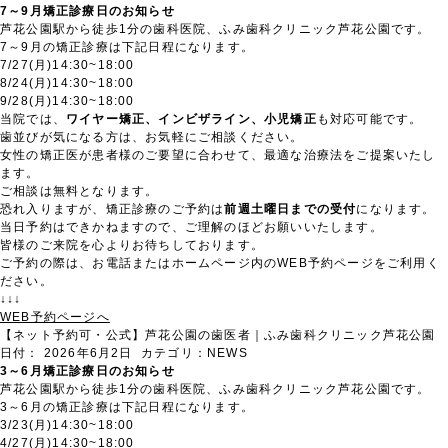
7～9月矯正診療日のお知らせ
芦花公園駅から徒歩1分の歯科医院、ふみ歯科クリニック芦花公園です。
7～9月の矯正診療は下記日程になります。
7/27(月)14:30~18:00
8/24(月)14:30~18:00
9/28(月)14:30~18:00
当院では、
ワイヤー矯正、インビザライン、小児矯正
も対応可能です。
歯並びが気になる方は、お気軽にご相談ください。
女性の矯正医が患者様のご要望に合わせて、最適な治療法をご提案いたし
ます。
ご相談は無料となります。
恐れ入りますが、矯正診療のご予約は
前週土曜日までの受付
になります。
当日予約はできかねますので、ご理解のほどお願いいたします。
皆様のご来院を心よりお待ちしております。
ご予約の際は、お電話またはホームページ内のWEB予約ページをご利用く
ださい。
↓↓↓
WEB予約ページへ
【ネット予約可・公式】芦花公園の歯医者｜ふみ歯科クリニック芦花公園
日付：
2026年6月2日
カテゴリ：
NEWS
3～6月矯正診療日のお知らせ
芦花公園駅から徒歩1分の歯科医院、ふみ歯科クリニック芦花公園です。
3～6月の矯正診療は下記日程になります。
3/23(月)14:30~18:00
4/27(月)14:30~18:00