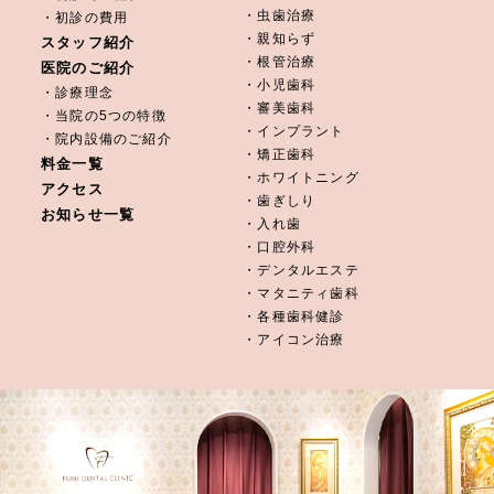
・虫歯治療
・初診の費用
・親知らず
スタッフ紹介
・根管治療
医院のご紹介
・小児歯科
・診療理念
・審美歯科
・当院の5つの特徴
・インプラント
・院内設備のご紹介
・矯正歯科
料金一覧
・ホワイトニング
アクセス
・歯ぎしり
お知らせ一覧
・入れ歯
・口腔外科
・デンタルエステ
・マタニティ歯科
・各種歯科健診
・アイコン治療