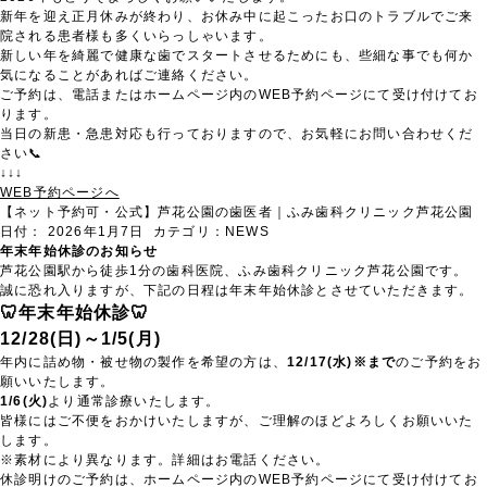
新年を迎え正月休みが終わり、お休み中に起こったお口のトラブルでご来
院される患者様も多くいらっしゃいます。
新しい年を綺麗で健康な歯でスタートさせるためにも、些細な事でも何か
気になることがあればご連絡ください。
ご予約は、電話またはホームページ内のWEB予約ページにて受け付けてお
ります。
当日の新患・急患対応も行っておりますので、お気軽にお問い合わせくだ
さい📞
↓↓↓
WEB予約ページへ
【ネット予約可・公式】芦花公園の歯医者｜ふみ歯科クリニック芦花公園
日付：
2026年1月7日
カテゴリ：
NEWS
年末年始休診のお知らせ
芦花公園駅から徒歩1分の歯科医院、ふみ歯科クリニック芦花公園です。
誠に恐れ入りますが、下記の日程は年末年始休診とさせていただきます。
🦷年末年始休診🦷
12/28(日)～1/5(月)
年内に詰め物・被せ物の製作を希望の方は、
12/17(水)※まで
のご予約をお
願いいたします。
1/6(火)
より通常診療いたします。
皆様にはご不便をおかけいたしますが、ご理解のほどよろしくお願いいた
します。
※素材により異なります。詳細はお電話ください。
休診明けのご予約は、ホームページ内のWEB予約ページにて受け付けてお