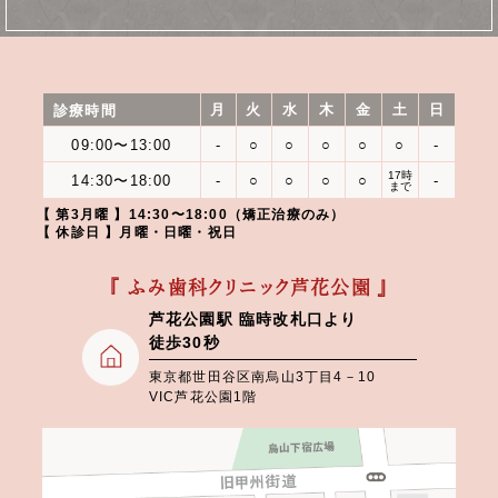
月
火
水
木
金
土
日
診療時間
09:00〜13:00
-
○
○
○
○
○
-
17時
14:30〜18:00
-
○
○
○
○
-
まで
【 第3月曜 】14:30〜18:00（矯正治療のみ）
【 休診日 】月曜・日曜・祝日
『 ふみ歯科クリニック芦花公園 』
芦花公園駅 臨時改札口より
徒歩30秒
東京都世田谷区南烏山3丁目4－10
VIC芦花公園1階