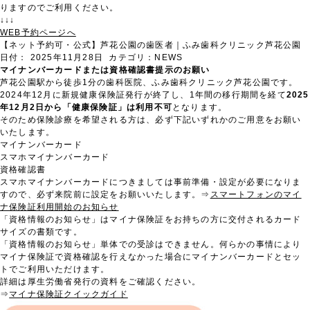
りますのでご利用ください。
↓↓↓
WEB予約ページへ
【ネット予約可・公式】芦花公園の歯医者｜ふみ歯科クリニック芦花公園
日付：
2025年11月28日
カテゴリ：
NEWS
マイナンバーカードまたは資格確認書提示のお願い
芦花公園駅から徒歩1分の歯科医院、ふみ歯科クリニック芦花公園です。
2024年12月に新規健康保険証発行が終了し、1年間の移行期間を経て
2025
年12月2日から「健康保険証」は利用不可
となります。
そのため保険診療を希望される方は、必ず下記いずれかのご用意をお願い
いたします。
マイナンバーカード
スマホマイナンバーカード
資格確認書
スマホマイナンバーカードにつきましては事前準備・設定が必要になりま
すので、必ず来院前に設定をお願いいたします。⇒
スマートフォンのマイ
ナ保険証利用開始のお知らせ
「資格情報のお知らせ」はマイナ保険証をお持ちの方に交付されるカード
サイズの書類です。
「資格情報のお知らせ」単体での受診はできません。何らかの事情により
マイナ保険証で資格確認を行えなかった場合にマイナンバーカードとセッ
トでご利用いただけます。
詳細は厚生労働省発行の資料をご確認ください。
⇒
マイナ保険証クイックガイド