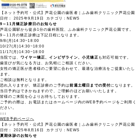
【ネット予約可・公式】芦花公園の歯医者｜ふみ歯科クリニック芦花公園
日付：
2025年9月19日
カテゴリ：
NEWS
9～11月矯正診療日のお知らせ
芦花公園駅から徒歩1分の歯科医院、ふみ歯科クリニック芦花公園です。
9～11月の矯正診療は下記日程になります。
9/8(月)14:30~18:00
10/27(月)14:30~18:00
11/17(月)14:30~18:00
当院では、
ワイヤー矯正、インビザライン、小児矯正
も対応可能です。
歯並びが気になる方は、お気軽にご相談ください。
女性の矯正医が患者様のご要望に合わせて、最適な治療法をご提案いたし
ます。
ご相談は無料となります。
恐れ入りますが、矯正診療のご予約は
前週土曜日までの受付
になります。
当日予約はできかねますので、ご理解のほどお願いいたします。
皆様のご来院を心よりお待ちしております。
ご予約の際は、お電話またはホームページ内のWEB予約ページをご利用く
ださい。
↓↓↓
WEB予約ページへ
【ネット予約可・公式】芦花公園の歯医者｜ふみ歯科クリニック芦花公園
日付：
2025年8月16日
カテゴリ：
NEWS
夏期休診のお知らせ